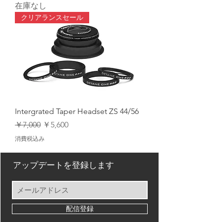
在庫なし
クリアランスセール
Intergrated Taper Headset ZS 44/56
通常価格
セール価格
￥7,000
￥5,600
消費税込み
アップデートを登録します
配信登録