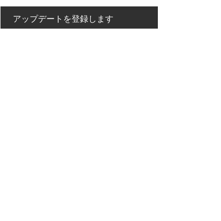
アップデートを登録します
配信登録
Back to Top
【オンラインストア ご利用ガイド】
Privacy Policy/ プライバシーポリシー
特定商取引法に基づく表記
Contact Us/連絡先
Galleries
Calender MTB Eevent
MTB Feild Maps