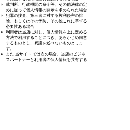
裁判所、行政機関の命令等、その他法律の定
めに従って個人情報の開示を求められた場合
犯罪の捜査、第三者に対する権利侵害の排
除、もしくはその予防、その他これに準ずる
必要性ある場合
利用者は当店に対し、個人情報を上に定める
方法で利用することにつき、あらかじめ同意
するものとし、異議を述べないものとしま
す。
また 当サイト では次の場合、当店のビジネ
スパートナーと利用者の個人情報を共有する
ことがあります。
利用者向け特別サービスなど、事業的な理由
がある場合
この場合は情報を提供する前に会員の同意を
求め、同意無しでは提供いたしません。
統計資料作成、市場調査、データ分析などを
行う場合
この場合は特定個人を判別することができな
いよう、加工された情報だけを提供いたしま
す。
アップデートを登録します