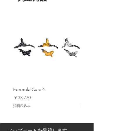
Formula Cura 4
Formula Cura (2 Piston)
価格
価格
￥33,770
￥23,980
消費税込み
消費税込み
アップデートを登録します