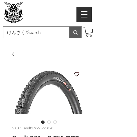
MTB SAMURAI
SKU： svelt27x225cc3120