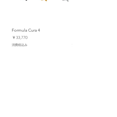
Formula Cura 4
Formula Cura (2 Piston)
価格
価格
￥33,770
￥23,980
消費税込み
消費税込み
アップデートを登録します
配信登録
Back to Top
【オンラインストア ご利用ガイド】