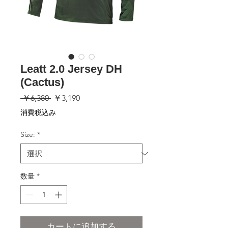
Leatt 2.0 Jersey DH
(Cactus)
通
セ
 ￥6,380 
￥3,190
常
ー
消費税込み
価
ル
格
価
Size:
*
格
数量
*
カートに追加する