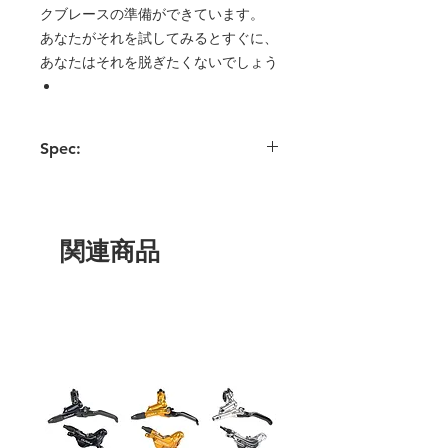
クブレースの準備ができています。
あなたがそれを試してみるとすぐに、
あなたはそれを脱ぎたくないでしょう
Spec:
カジュアルな印象の長袖パフォーマンス
シャツ
独自のコットンフィール、軽量で通気性
とストレッチ性に優れた素材
関連商品
縫い目にオーバーロックステッチを施
し、快適な着心地を実現
ネックブレースの有無にかかわらず使用
できる襟のデザイン
ボディーアーマーの有無に関わらずライ
ディングに適したストレッチフィット
マイクロファイバーゴーグルワイパーと
ポケット
後部反射の詳細
サイズ。M-L