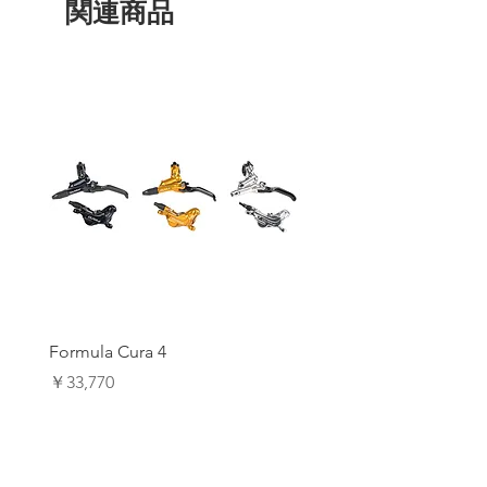
イクロアジャストを可能にします。
関連商品
- バイクの上でも下でも、グローブをは
めたままでも簡単に使用可能
- ペダルのフィーリングとコントロール
性を向上させるNEWライドグリップ™プ
ロコンパウンド
- 粘着性のあるLeatt Labコンパウンドソ
ールが、究極のバイクコントロールを実
現
- 最高の耐引裂性、耐穿孔性、耐摩耗性
- ショートピンのグリップ力を向上させ
る、改良された新しいWaffleGrip Proパタ
ーン
- ペダル部のワッフルグリッププロパタ
ーンを反転させ、ピングリップを最大化
- 全天候でグリップ力を発揮するヒール
＆トゥのマッドフローチャンネル
Formula Cura 4
Formula Cura (2 Piston)
- タフなライディングコンディションに
適した耐久性の高い合成皮革のシューズ
価格
価格
￥33,770
￥23,980
アッパー。
消費税込み
消費税込み
- 足を保護し、天候を守るテンションス
トラップ
- トゥボックスとサイドにベンチレーシ
ョンを装備