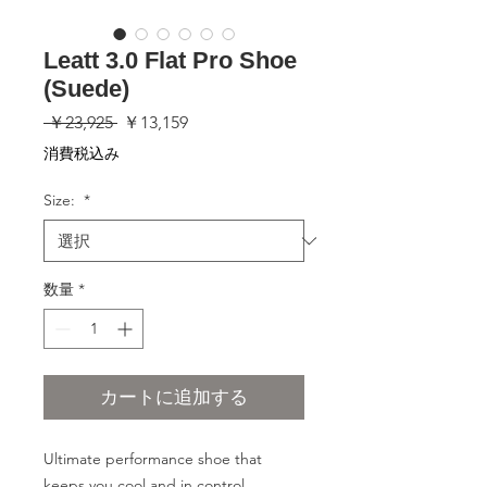
Leatt 3.0 Flat Pro Shoe
(Suede)
通
セ
 ￥23,925 
￥13,159
常
ー
消費税込み
価
ル
格
価
Size:
*
格
数量
*
カートに追加する
Ultimate performance shoe that
keeps you cool and in control.