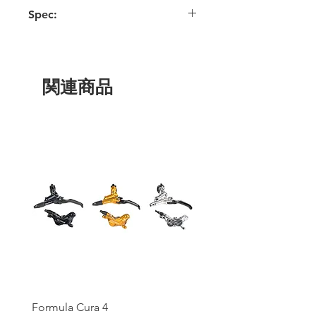
Spec:
ジャケットを開いた状態でペダリングす
るための新しいClimbVentコネクター
軽量な4ウェイストレッチ
5.000mm/5.000g/m²防水・透湿素材
関連商品
マグネットフードシステム（特許出願
中）。フードを後ろで保持したり、フー
ドをヘルメットに固定したりすることが
できます。
胸ポケットに折りたためる
汚れ・水・汚れに強いファブリックコー
ティング
新開発のX-Flowメッシュインナー。
テーラードフィット
ツーポイント、完全に調整可能なフード
腰部にリフレクティブプリント。
ストレッチフィットの袖口と裾
サイズ。M-L
Formula Cura 4
Formula Cura (2 Piston)