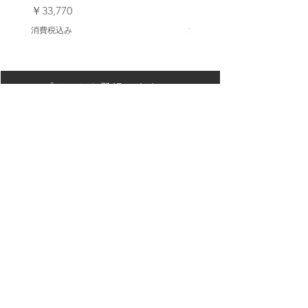
価格
価格
￥33,770
￥23,980
消費税込み
消費税込み
アップデートを登録します
配信登録
Back to Top
【オンラインストア ご利用ガイド】
Privacy Policy/ プライバシーポリシー
特定商取引法に基づく表記
Contact Us/連絡先
Galleries