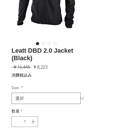
Leatt DBD 2.0 Jacket
(Black)
通
セ
 ￥16,445 
￥8,223
常
ー
消費税込み
価
ル
格
価
Size:
*
格
数量
*