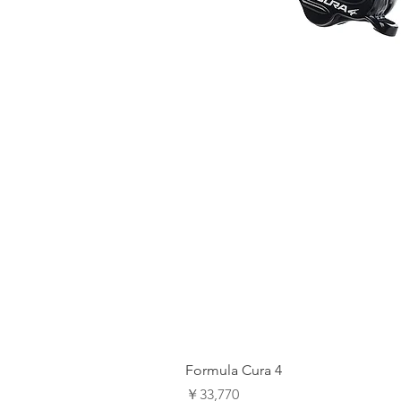
Formula Cura 4
価格
￥33,770