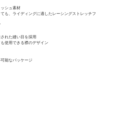
メッシュ素材
なくても、ライディングに適したレーシングストレッチフ
グ
接された縫い目を採用
ても使用できる襟のデザイン
ル可能なパッケージ