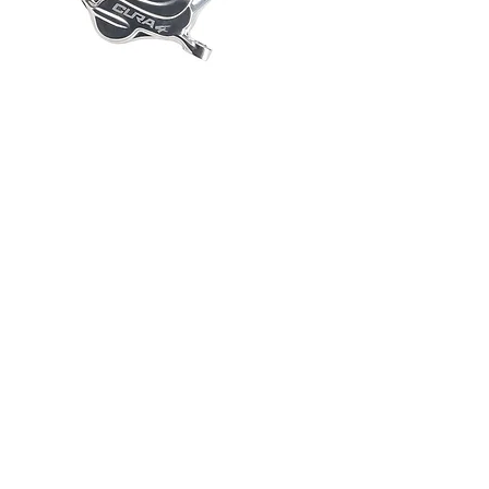
Formula Cura (2 Piston)
価格
￥23,980