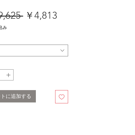
通
セ
,625 
￥4,813
常
ー
込み
価
ル
格
価
格
ートに追加する