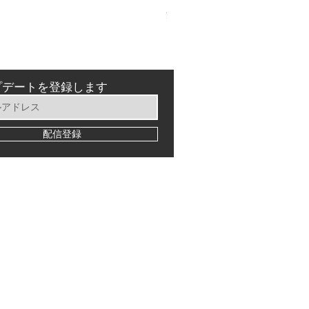
消費税込み
プデートを登録します
配信登録
©2024 MTB Samurai