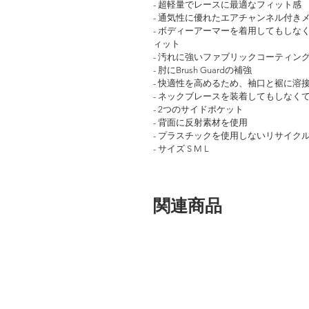
- 超軽量でレースに最適なフィット感
- 通気性に優れたエアチャンネル付き
- ボディーアーマーを着用してもし
ィット
- 汚れに強いファブリックコーティン
- 肘にBrush Guardの補強
- 快適性を高めるため、袖口と裾に溶
- ネックブレースを装着してもしなく
- 2つのサイドポケット
- 背面に反射素材を使用
- プラスチックを使用しないリサイク
- サイズ S M L
関連商品