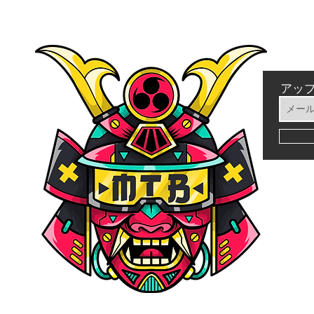
アッ
シー