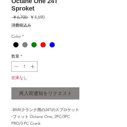
Octane One 24T
Sproket
通
セ
 ￥6,700 
￥4,690
常
ー
消費税込み
価
ル
格
価
Color
*
格
数量
*
在庫なし
再入荷通知をリクエスト
-BMXクランク用の24Tのスプロケット

-フィット Octane One, 2PC/3PC 
PRO/3 PC Crank
