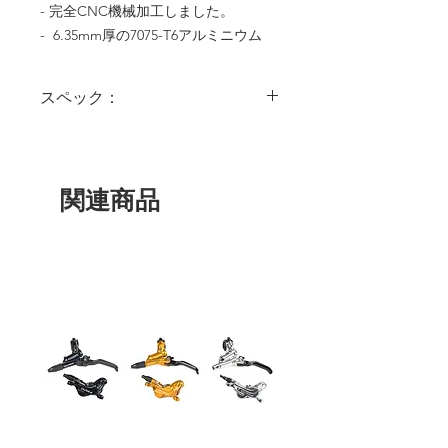
- 完全CNC機械加工しました。

-  6.35mm厚の7075-T6アルミニウム
スペック：
- 長寿命のための3スプロケットボルト位
置
- ロゴ：レーザーエッチング
- 歯サイズ（チェーンサイズ）：1/8"
関連商品
- 厚さ：1/4"/6.35ミリメートル
- ボア：15/16"（23.8ミリメートル）
- 重量：55グラム
カラー：レッド、ブルー、ブラック,グレ
ー,グリーン
歯：24T
スピード：シングルスピード