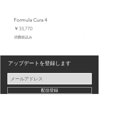
Formula Cura 4
Formula Cura (2 Piston)
価格
価格
￥33,770
￥23,980
消費税込み
消費税込み
アップデートを登録します
配信登録
Back to Top
【オンラインストア ご利用ガイド】
Privacy Policy/ プライバシーポリシー
特定商取引法に基づく表記