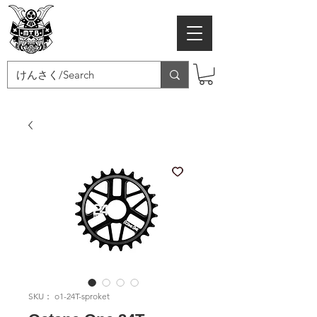
MTB SAMURAI
SKU： o1-24T-sproket