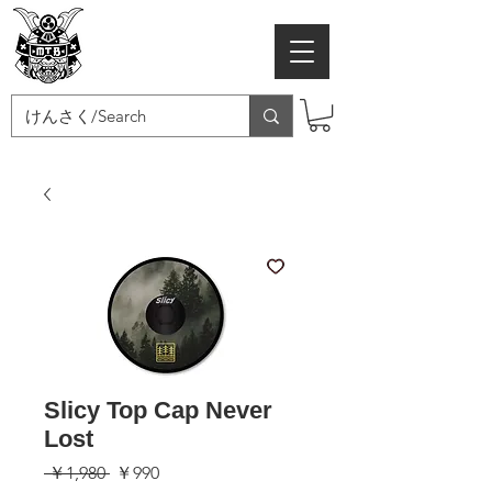
MTB SAMURAI
Slicy Top Cap Never
Lost
通
セ
 ￥1,980 
￥990