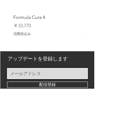
Formula Cura 4
Formula Cura (2 Piston)
価格
価格
￥33,770
￥23,980
消費税込み
消費税込み
アップデートを登録します
配信登録
Back to Top
【オンラインストア ご利用ガイド】
Privacy Policy/ プライバシーポリシー
特定商取引法に基づく表記