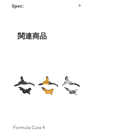
Spec:
新しい改良されたフィット感 - 縫い目が
少なく、機能性が向上
新しいシェル - 耐久性と通気性が向上し
ました。
関連商品
新しいヒップポケット
ペダリング性能に優れたプリカーブ膝
軽量な4ウェイストレッチ
汚れ・水・汚れに強いファブリックコー
ティング
新しいキーホルダーループ
シームレスでソフトタッチな500Dラミネ
ートシートパネル
ベンチレーテッドストレッチフィットリ
アヨークでプレミアムな快適性を実現
タイトポケットと後ウエストポケット
ソフトタッチのウエスト裏地にはバック
グリッパーが付いており、シートの脱落
を防ぎます。
YKK - 日本製。最高品質のジッパー
多列補強ステッチ
Formula Cura 4
Formula Cura (2 Piston)
サイズ S-XL