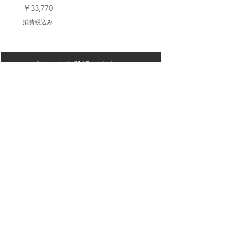
価格
価格
￥33,770
￥23,980
消費税込み
消費税込み
アップデートを登録します
配信登録
Back to Top
【オンラインストア ご利用ガイド】
Privacy Policy/ プライバシーポリシー
特定商取引法に基づく表記
Contact Us/連絡先
Galleries