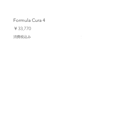
- 反射材の詳細
- YKK-日本。最高品質のジッパー
- プラスチックフリーのリサイクル可能
Formula Cura 4
Formula Cura (2 Piston)
なパッケージ
- サイズ (Small US 30") (Medium US 32")
価格
価格
￥33,770
￥23,980
消費税込み
消費税込み
アップデートを登録します
配信登録
Back to Top
【オンラインストア ご利用ガイド】
Privacy Policy/ プライバシーポリシー
特定商取引法に基づく表記