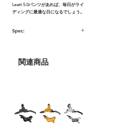
Leatt 5.0パンツがあれば、毎日がライ
ディングに最適な日になるでしょう。
Spec:
- 30.000mmの防水性と23.000g/m²の透湿
性を備えたHydraDriメンブレン
- 4方向にストレッチするHydradriシーム
レスシートとバックパネル
関連商品
- ニーパッド用スペースを備えたプレカ
ーブド・ライディングフィット
- 足首の調整
- 汚れ、水、シミに強いファブリックコ
ーティング
- 複数列の補強ステッチ
- 通気性に優れた大腿部内側のジッパー
ベンチレーション
- テープによる完全なシームシール
- キーループ付きヒップポケット（左）
- 背面のウエストポケット
- シリコングリッパー付きの太もものカ
ーゴポケット