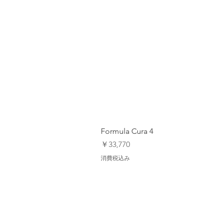
Formula Cura 4
価格
￥33,770
消費税込み
Calender MTB Eevent
MTB Feild Maps