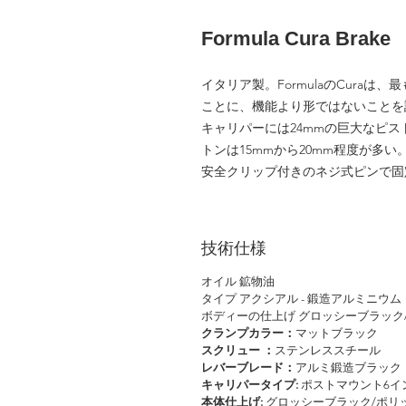
Formula Cura Brake
イタリア製。FormulaのCura
ことに、機能より形ではないことを
キャリパーには24mmの巨大なピ
トンは15mmから20mm程度が多
安全クリップ付きのネジ式ピンで固
技術仕様
オイル 鉱物油
タイプ アクシアル - 鍛造アルミニウム
ボディーの仕上げ グロッシーブラック
クランプカラー：
マットブラック
スクリュー ：
ステンレススチール
レバーブレード：
アルミ鍛造ブラック
キャリパータイプ:
ポストマウント6イ
本体仕上げ:
グロッシーブラック/ポリ