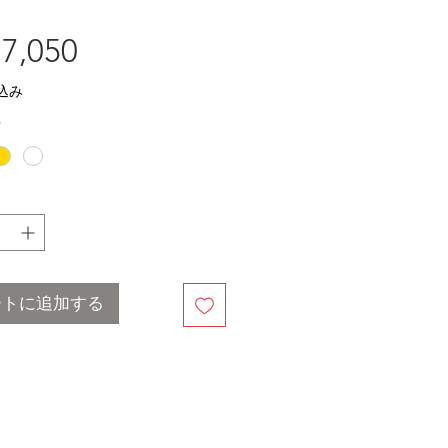
価
7,050
格
込み
*
ートに追加する