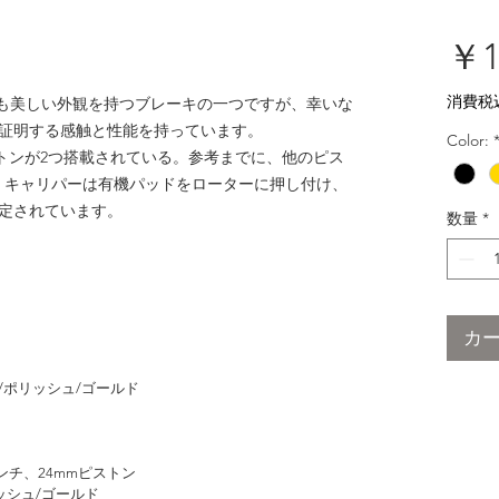
￥1
消費税
は、最も美しい外観を持つブレーキの一つですが、幸いな
証明する感触と性能を持っています。
Color:
ストンが2つ搭載されている。参考までに、他のピス
い。キャリパーは有機パッドをローターに押し付け、
定されています。
数量
*
カ
/ポリッシュ/ゴールド
ンチ、24mmピストン
ッシュ/ゴールド