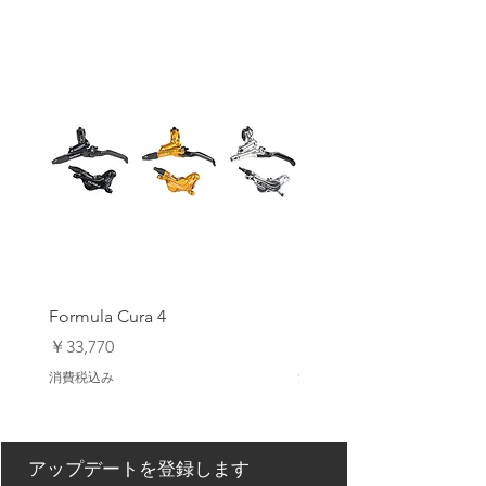
- マイクログリップパーム
- スーパースリムで優れたハンドルバ
ー・フィーリング
- 優れたドライグリップとウェットグリ
ップ
- 優れた耐久性
- シリコングリッププリント
- 縫い目の強度を高める新ストレッチス
テッチ糸
- 通気性に優れた360°ベントストレッチ
アッパー
- 手のひら下部を補強
- CE認証取得済み
- 個人用保護具 89/686/EEC
- ナックル衝撃保護 EN 13594:2015
Formula Cura 4
Formula Cura (2 Piston)
- レンズ/スウェットワイパー
- 多列、テクニカルスレッドステッチ
価格
価格
￥33,770
￥23,980
- サイズ M-L
消費税込み
消費税込み
アップデートを登録します