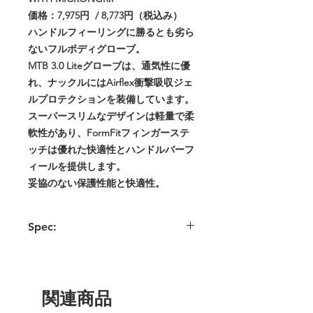
価格：7,975円 / 8,773円（税込み）
ハンドルフィーリングに勝るとも劣ら
ないフルボディグローブ。
MTB 3.0 Liteグローブは、通気性に優
れ、ナックルにはAirflex衝撃吸収ジェ
ルプロテクションを装備しています。
スーパースリムなデザインは軽量で柔
軟性があり、FormFitフィンガーステ
ッチは優れた快適性とハンドルバーフ
ィールを提供します。
妥協のない保護性能と快適性。
Spec:
- 超薄型、AirFlex衝撃吸収ジェルによる
保護。
- ナックル
- 優れたフィット感とハンドルバーの感
関連商品
触をもたらすFormFitフィンガーステッチ