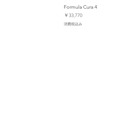
Formula Cura 4
価格
￥33,770
消費税込み
Calender MTB Eevent
MTB Feild Maps
Contact Us/連絡先
Galleries
【オンラインストア ご利用ガイド】
Privacy Policy/ プライバシーポリ
特定商取引法に基づく表記
Back to Top