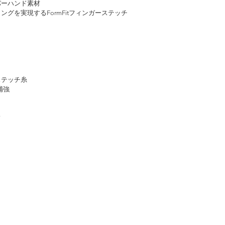
ッパーハンド素材
ングを実現するFormFitフィンガーステッチ
ステッチ糸
補強
フ