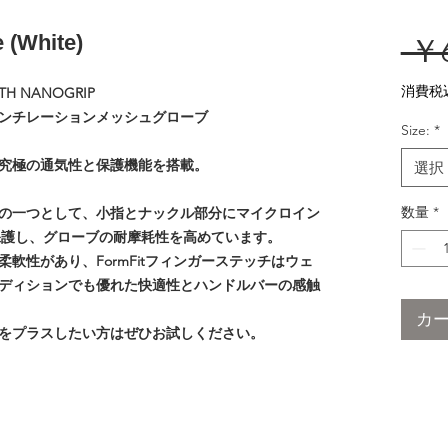
e (White)
 ￥6
消費税
ITH NANOGRIP
ンチレーションメッシュグローブ
Size:
*
究極の通気性と保護機能を搭載。
選択
数量
*
の一つとして、小指とナックル部分にマイクロイン
保護し、グローブの耐摩耗性を高めています。
軟性があり、FormFitフィンガーステッチはウェ
ディションでも優れた快適性とハンドルバーの感触
カ
をプラスしたい方はぜひお試しください。