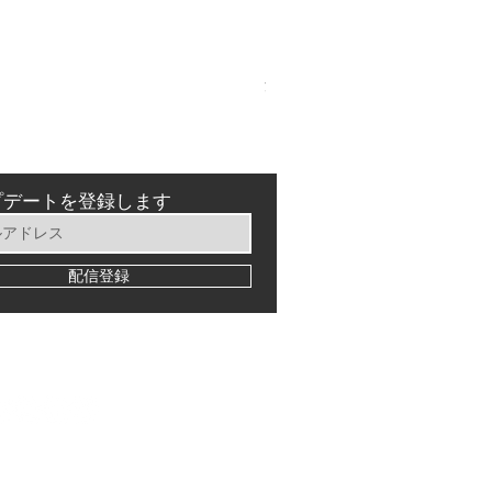
Formula Cura (2 Piston)
価格
￥23,980
消費税込み
プデートを登録します
配信登録
©2024 MTB Samurai