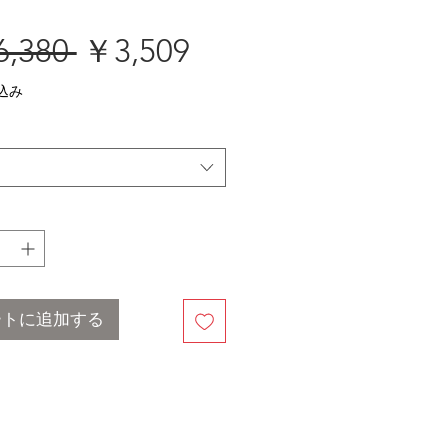
通
セ
,380 
￥3,509
常
ー
込み
価
ル
格
価
格
ートに追加する