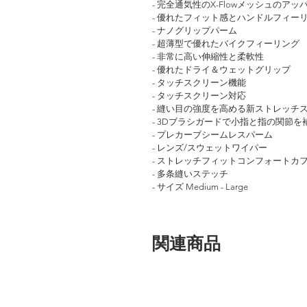
- 完全通気性のX-Flowメッシュのア
- 優れたフィット感とハンドルフィーリ
- ナノグリップパーム
- 超薄型で優れたバイクフィーリング
- 非常に高い伸縮性と柔軟性
- 優れたドライ＆ウェットグリップ
- タッチスクリーン機能
- タッチスクリーン対応
- 縫い目の強度を高める新ストレッチ
- 3Dブラシガードで小指と指の関節を
- プレカーブシームレスパーム
- レンズ/スウェットワイパー
- ストレッチフィットコンフォートカ
- 多条縫いステッチ
- サイズ Medium - Large
関連商品