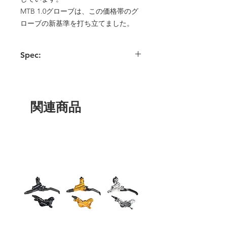
MTB 1.0グローブは、この価格帯のグ
ローブの新基準を打ち立てました。
Spec:
新しいFormFitフィンガーステッチで優れ
たフィット感とハンドルバーの感触を実
現
超軽量構造で優れた感触と快適性を実現
関連商品
ハンドルバーの振動を軽減するパッド入
りパーム
マイクロングリップパーム
ハンドルバーの感触に優れたスーパース
リム
ドライでウェットなグリップ力に優れて
います。
タッチスクリーン機能との非常に耐久性
タッチスクリーン対応
フィット感と通気性を向上させるための
新しい通気性のある4ウェイストレッチ
アッパー