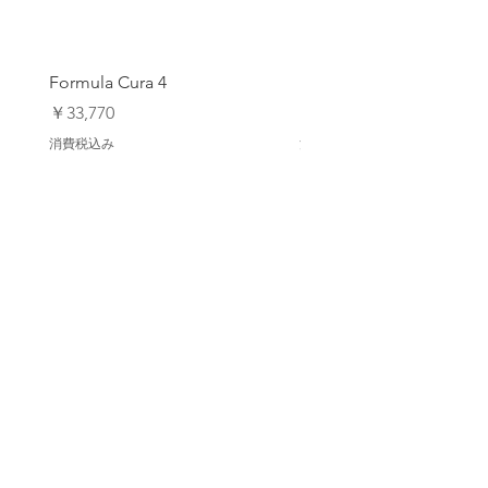
プリカーブした、ぴったりとしたフィッ
ト感とシームレスなパーム
拡張レンズ/スウェットワイパー
ストレッチフィットコンフォートカフ
Formula Cura 4
Formula Cura (2 Piston)
多列、テクニカルスレッドステッチ
サイズ: SMALL/MEDIUM
価格
価格
￥33,770
￥23,980
消費税込み
消費税込み
アップデートを登録します
配信登録
Back to Top
【オンラインストア ご利用ガイド】
Privacy Policy/ プライバシーポリシー