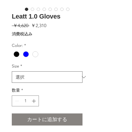
Leatt 1.0 Gloves
通
セ
 ￥4,620 
￥2,310
常
ー
消費税込み
価
ル
格
価
Color:
*
格
Size
*
数量
*
カートに追加する