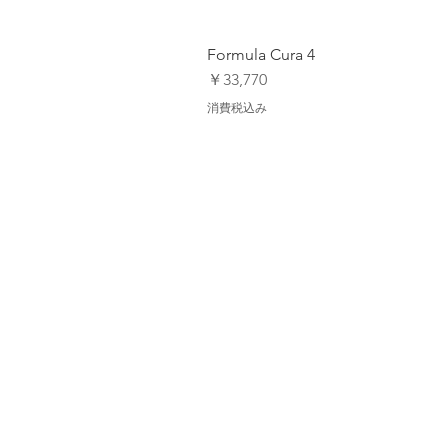
Formula Cura 4
価格
￥33,770
消費税込み
Calender MTB Eevent
MTB Feild Maps
Contact Us/連絡先
Galleries
【オンラインストア ご利用ガイド】
Privacy Policy/ プライバシーポリ
特定商取引法に基づく表記
Back to Top