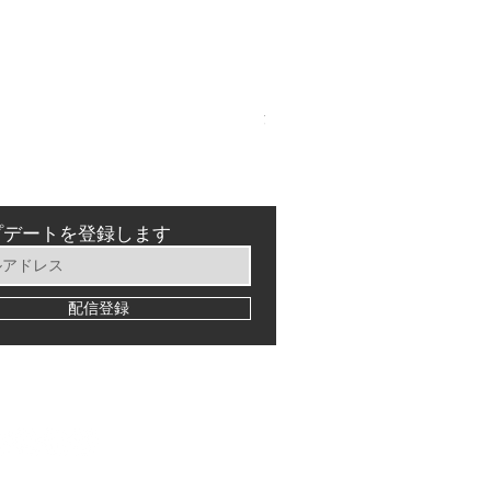
Formula Cura (2 Piston)
価格
￥23,980
消費税込み
プデートを登録します
配信登録