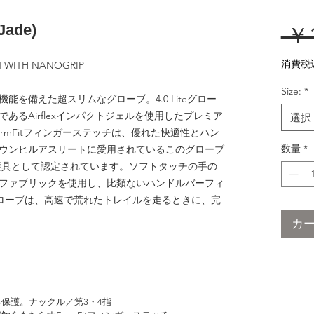
(Jade)
 ￥1
消費税
N WITH NANOGRIP
）
Size:
*
を備えた超スリムなグローブ。4.0 Liteグロー
あるAirflexインパクトジェルを使用したプレミア
選択
rmFitフィンガーステッチは、優れた快適性とハン
数量
*
ウンヒルアスリートに愛用されているこのグローブ
護具として認定されています。ソフトタッチの手の
ファブリックを使用し、比類ないハンドルバーフィ
0グローブは、高速で荒れたトレイルを走るときに、完
カ
よる保護。ナックル／第3・4指