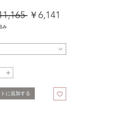
通
セ
1,165 
￥6,141
常
ー
込み
価
ル
格
価
格
ートに追加する