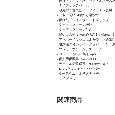
- 優れたフィット感とハンドルバーの感
- ナノグリップパーム
- 超薄型で優れたバーフィールを実現
- 非常に高い伸縮性と柔軟性
- 優れたドライ＆ウェットグリップ
- タッチスクリーン機能
- タッチスクリーン対応
- 縫い目の強度を高める新しいStretch St
- アッパーメッシュによる優れた通気
- 通気性の良いライトアッパーハンド
- プレカーブシームレスパーム
- CEテスト済み、認証済み
- 個人用保護具 89/686/EEC
- ナックル衝撃保護 EN 13594:2015
- レンズ/スウェットワイパー
- 多列テクニカル糸ステッチ
- サイズ M L
関連商品